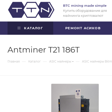
BTC mining made simple
Купить оборудование для
майнинга криптовалют
КАТАЛОГ
РЕМОНТ АСИКОВ
Antminer T21 186T
—
—
—
Главная
Каталог
ASIC майнеры
ASIC майнеры Bitm