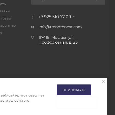
латы
тавки
+7 925 510 77 09
 товар
гарантию
info@trendtonext.com
ет
117418, Москва, ул.
Профсоюзная, д. 23
ПРИНИМАЮ
еб-сайте, что позволяет
аете условия его
НЕ ПРИНИМАЮ