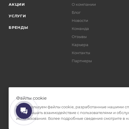
АКЦИИ
О компании
Блог
УСЛУГИ
Новости
БРЕНДЫ
Команда
Отзывы
Карьера
Контакты
Партнеры
Файлы cookie
Мы используем файлы cookie, разработанные нашими спе
нам улучшать взаимодействие с пользователями и обслу
2026 © TRENDY CORP. ООО «ТТН» ОГРН 1217700097075 ИНН
использования. Более подробные сведения смотрите в 