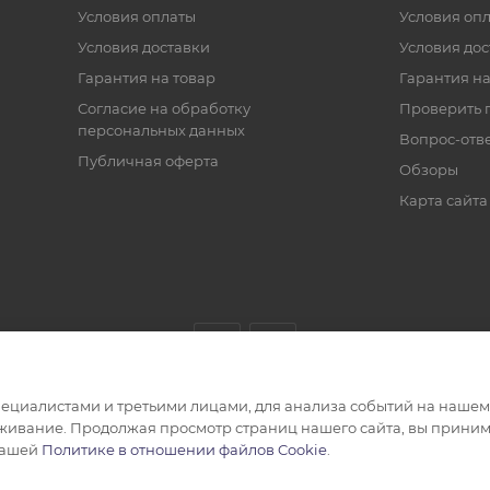
Условия оплаты
Условия оп
Условия доставки
Условия дос
Гарантия на товар
Гарантия на
Согласие на обработку
Проверить 
персональных данных
Вопрос-отв
Публичная оферта
Обзоры
Карта сайта
циалистами и третьими лицами, для анализа событий на нашем в
живание. Продолжая просмотр страниц нашего сайта, вы приним
нашей
Политике в отношении файлов Cookie
.