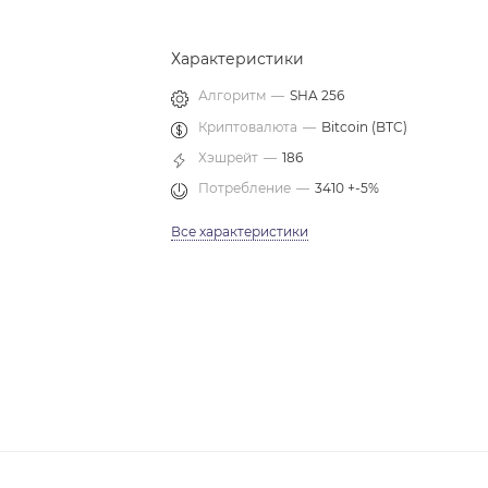
Характеристики
Алгоритм
—
SHA 256
Криптовалюта
—
Bitcoin (BTC)
Хэшрейт
—
186
Потребление
—
3410 +-5%
Все характеристики