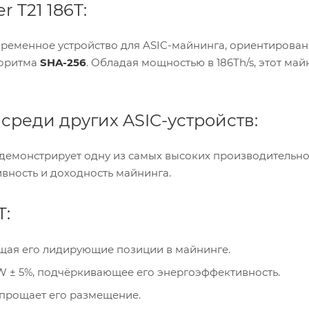
 T21 186T:
временное устройство для ASIC-майнинга, ориентирован
горитма
SHA-256
. Обладая мощностью в 186Th/s, этот май
среди других ASIC-устройств:
демонстрирует одну из самых высоких производительно
ивность и доходность майнинга.
T:
ющая его лидирующие позиции в майнинге.
W ± 5%, подчёркивающее его энергоэффективность.
 упрощает его размещение.