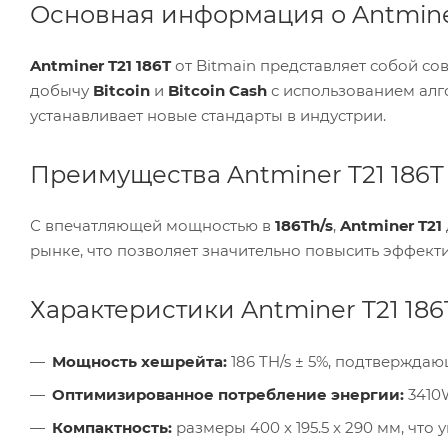
Основная информация о Antminer
Antminer T21 186T
от Bitmain представляет собой со
добычу
Bitcoin
и
Bitcoin Cash
с использованием ал
устанавливает новые стандарты в индустрии.
Преимущества Antminer T21 186T 
С впечатляющей мощностью в
186Th/s
,
Antminer T21
рынке, что позволяет значительно повысить эффект
Характеристики Antminer T21 186
Мощность хешрейта:
186 TH/s ± 5%, подтвержда
Оптимизированное потребление энергии:
3410
Компактность:
размеры 400 x 195.5 x 290 мм, что