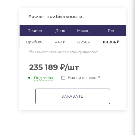
Расчет прибыльности:
Период
День
Месяц
Год
Прибыль
442 ₽
13 258 ₽
161 304 ₽
*без учёта стоимости электричества
235 189
₽
/шт
Нашли дешевле?
Под заказ
ЗАКАЗАТЬ