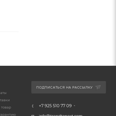
ПОДПИСАТЬСЯ НА РАССЫЛКУ
латы
тавки
+7 925 510 77 09
 товар
гарантию
info@trendtonext.com