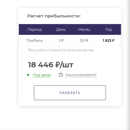
Расчет прибыльности:
Период
День
Месяц
Год
Прибыль
5 ₽
150 ₽
1 823 ₽
*без учёта стоимости электричества
18 446
₽
/шт
Нашли дешевле?
Под заказ
ЗАКАЗАТЬ