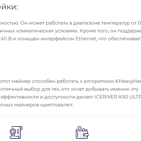
ейки:
остью. Он может работать в диапазоне температур от 0 
личных климатических условиях. Кроме того, он поддерж
40 В и оснащён интерфейсом Ethernet, что обеспечивае
 этот майнер способен работать с алгоритмом KHeavyHas
отличный выбор для тех, кто хочет добывать именно эту
 эффективности и доступности делает ICERIVER KS0 ULT
ытных майнеров криптовалют.