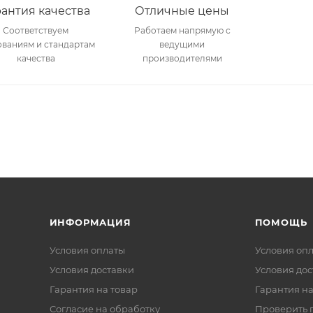
рантия качества
Отличные цены
Соответствуем
Работаем напрямую с
ованиям и стандартам
ведущими
качества
производителями
ИНФОРМАЦИЯ
ПОМОЩЬ
Условия оплаты
Условия оп
Условия доставки
Условия дос
Гарантия на товар
Гарантия на
Согласие на обработку
Проверить 