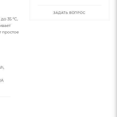
ЗАДАТЬ ВОПРОС
до 35 °C,
ивает
т простое
h,
RA