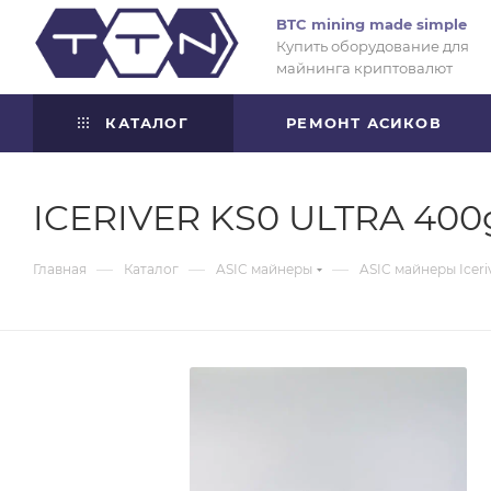
BTC mining made simple
Купить оборудование для
майнинга криптовалют
КАТАЛОГ
РЕМОНТ АСИКОВ
ICERIVER KS0 ULTRA 400
—
—
—
Главная
Каталог
ASIC майнеры
ASIC майнеры Iceri