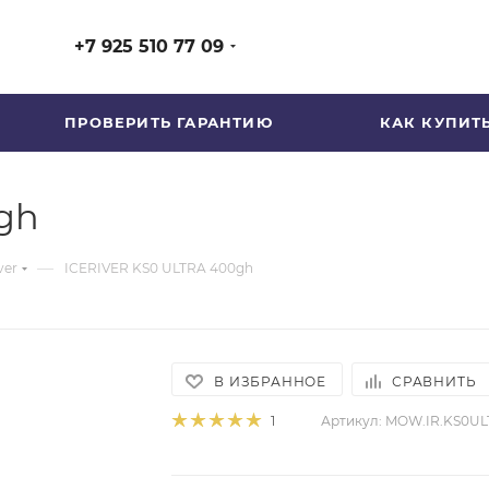
+7 925 510 77 09
ПРОВЕРИТЬ ГАРАНТИЮ
КАК КУПИТ
gh
—
ver
ICERIVER KS0 ULTRA 400gh
В ИЗБРАННОЕ
СРАВНИТЬ
Артикул:
MOW.IR.KS0UL
1