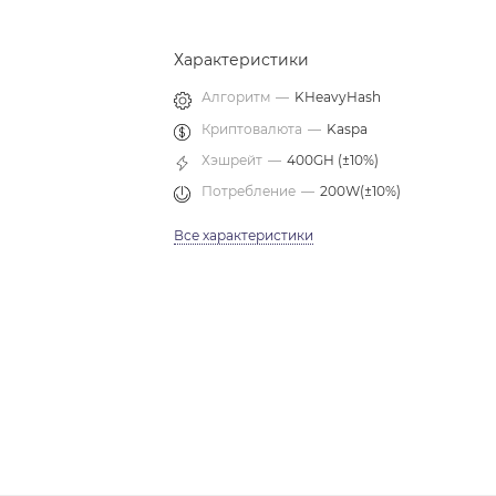
Характеристики
Алгоритм
—
KHeavyHash
Криптовалюта
—
Kaspa
Хэшрейт
—
400GH (±10%)
Потребление
—
200W(±10%)
Все характеристики