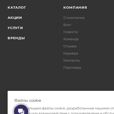
КАТАЛОГ
КОМПАНИЯ
АКЦИИ
О компании
Блог
УСЛУГИ
Новости
БРЕНДЫ
Команда
Отзывы
Карьера
Контакты
Партнеры
Файлы cookie
Мы используем файлы cookie, разработанные нашими спе
нам улучшать взаимодействие с пользователями и обслу
2026 © TRENDY CORP. ООО «ТТН» ОГРН 1217700097075 ИНН