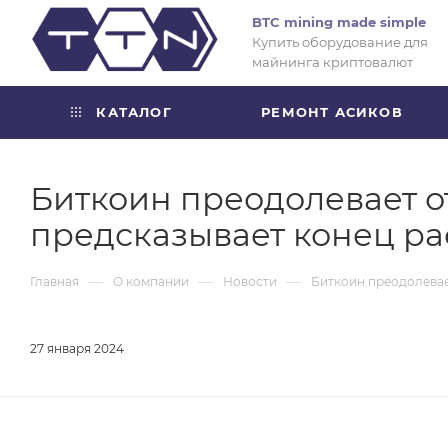
BTC mining made simple
Купить оборудование для
майнинга криптовалют
КАТАЛОГ
РЕМОНТ АСИКОВ
Биткоин преодолевает от
предсказывает конец р
—
—
—
Главная
О компании
Новости
Биткоин преодолевае
27 января 2024