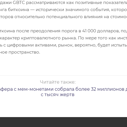
дажи GBTC рассматриваются как позитивные показатели
нга биткоина — исторически значимого события, котор
сторов относительно потенциального влияния на стоимо
иткоина после преодоления порога в 41 000 долларов,
арактер криптовалютного рынка. По мере того как ин
 с цифровыми активами, рынок, вероятно, будет испыт
ное пространство.
Читайте также:
фера с мем-монетами собрала более 32 миллионов 
с тысяч жертв