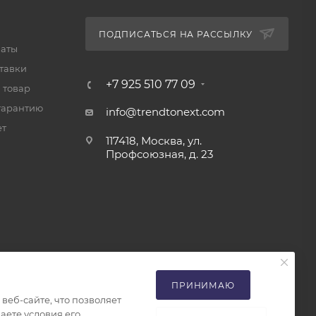
ПОДПИСАТЬСЯ НА РАССЫЛКУ
латы
тавки
+7 925 510 77 09
 товар
гарантию
info@trendtonext.com
ет
117418, Москва, ул.
Профсоюзная, д. 23
ПРИНИМАЮ
еб-сайте, что позволяет
аете условия его