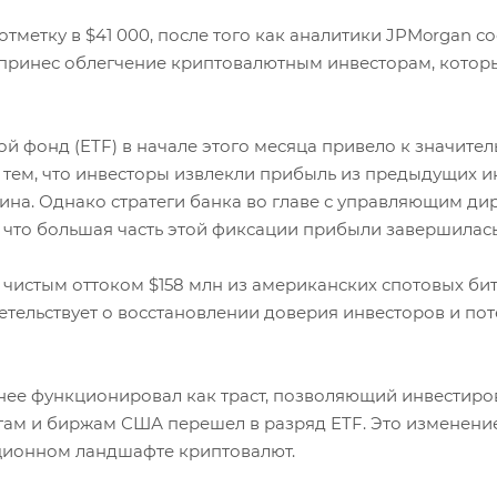
метку в $41 000, после того как аналитики JPMorgan соо
ализ принес облегчение криптовалютным инвесторам, кот
 фонд (ETF) в начале этого месяца привело к значител
тем, что инвесторы извлекли прибыль из предыдущих инв
на. Однако стратеги банка во главе с управляющим д
 что большая часть этой фиксации прибыли завершилась
чистым оттоком $158 млн из американских спотовых бит
идетельствует о восстановлении доверия инвесторов и 
й ранее функционировал как траст, позволяющий инвестир
ам и биржам США перешел в разряд ETF. Это изменени
ционном ландшафте криптовалют.