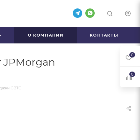
Ь
О КОМПАНИИ
КОНТАКТЫ
0
у JPMorgan
0
одажи GBTC