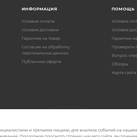
ИНФОРМАЦИЯ
ПОМОЩЬ
Условия оплаты
Условия оп
Условия доставки
Условия дос
Гарантия на товар
Гарантия на
Согласие на обработку
Проверить 
персональных данных
Вопрос-отв
Публичная оферта
Обзоры
Карта сайта
циалистами и третьими лицами, для анализа событий на нашем в
живание. Продолжая просмотр страниц нашего сайта, вы приним