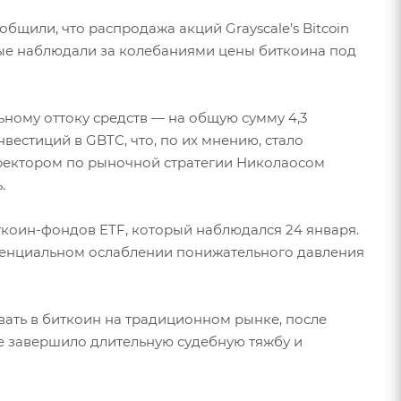
бщили, что распродажа акций Grayscale’s Bitcoin
орые наблюдали за колебаниями цены биткоина под
ьному оттоку средств — на общую сумму 4,3
естиций в GBTC, что, по их мнению, стало
иректором по рыночной стратегии Николаосом
.
коин-фондов ETF, который наблюдался 24 января.
потенциальном ослаблении понижательного давления
овать в биткоин на традиционном рынке, после
е завершило длительную судебную тяжбу и