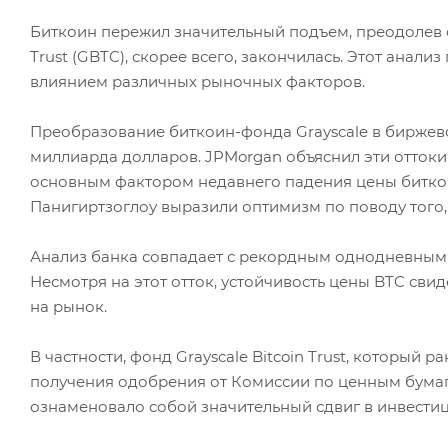
Биткоин пережил значительный подъем, преодолев от
Trust (GBTC), скорее всего, закончилась. Этот ан
влиянием различных рыночных факторов.
Преобразование биткоин-фонда Grayscale в биржевой
миллиарда долларов. JPMorgan объяснил эти оттоки 
основным фактором недавнего падения цены биткои
Панигиртзоглоу выразили оптимизм по поводу того,
Анализ банка совпадает с рекордным однодневным 
Несмотря на этот отток, устойчивость цены BTC св
на рынок.
В частности, фонд Grayscale Bitcoin Trust, которы
получения одобрения от Комиссии по ценным бумаг
ознаменовало собой значительный сдвиг в инвести