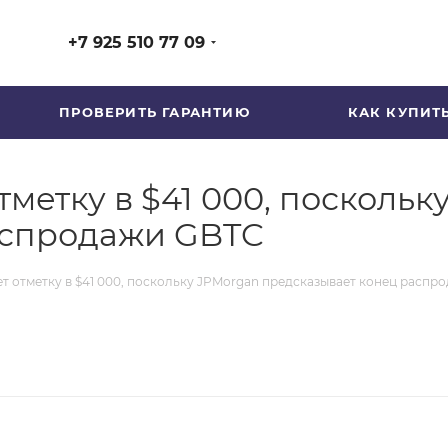
+7 925 510 77 09
ПРОВЕРИТЬ ГАРАНТИЮ
КАК КУПИТ
метку в $41 000, поскольк
аспродажи GBTC
т отметку в $41 000, поскольку JPMorgan предсказывает конец распр