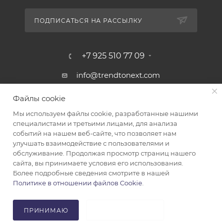
ПОДПИСАТЬСЯ НА РАССЫЛКУ
+7 925 510 77 09
info@trendtonext.com
117418, Москва, ул. Профсоюзная, д.
Файлы cookie
23
Мы используем файлы cookie, разработанные нашими
специалистами и третьими лицами, для анализа
событий на нашем веб-сайте, что позволяет нам
улучшать взаимодействие с пользователями и
обслуживание. Продолжая просмотр страниц нашего
сайта, вы принимаете условия его использования.
Более подробные сведения смотрите в нашей
2026 © TRENDY CORP. ООО «ТТН» ОГРН 1217700097075 ИНН
Политике в отношении файлов Cookie
.
ПРИНИМАЮ
НЕ ПРИНИМАЮ