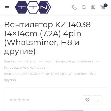
0
Вентилятор KZ 14038
14×14cm (7.2A) 4pin
(Whatsminer, H8 и
другие)
—
—
—
Главная
Каталог
Комплектующие для майнинга
—
Кулеры для Asic майнеров
Вентилятор KZ 14038 14×14cm (7.2A) 4pin (Whatsminer, H8 и
другие)