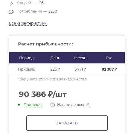
Хэшрейт
—
95
Потребление
—
3250
Все характеристики
Расчет прибыльности:
Период
День
Месяц
Год
Прибыль
226 ₽
6 771 ₽
82 387 ₽
*без учёта стоимости электричества
90 386
₽
/шт
Нашли дешевле?
Под заказ
ЗАКАЗАТЬ