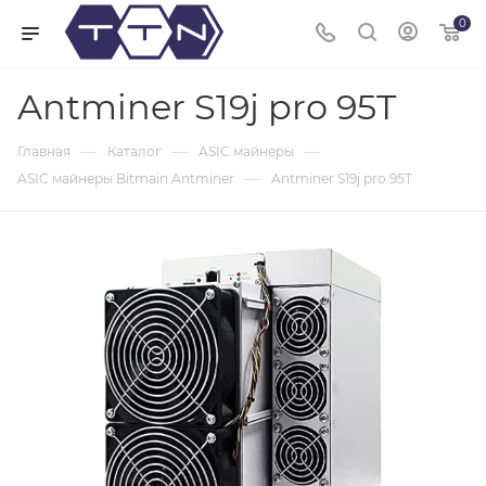
0
Antminer S19j pro 95T
—
—
—
Главная
Каталог
ASIC майнеры
—
ASIC майнеры Bitmain Antminer
Antminer S19j pro 95T