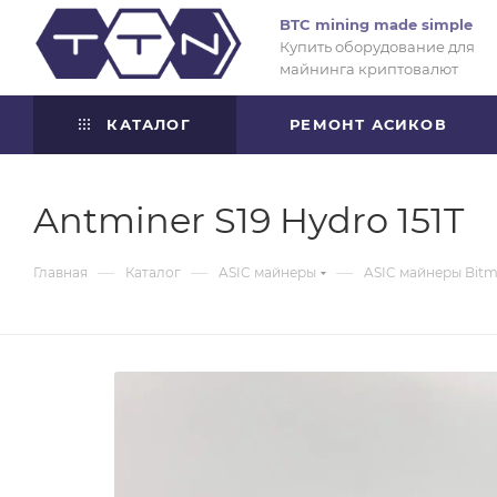
BTC mining made simple
Купить оборудование для
майнинга криптовалют
КАТАЛОГ
РЕМОНТ АСИКОВ
Antminer S19 Hydro 151T
—
—
—
Главная
Каталог
ASIC майнеры
ASIC майнеры Bitm