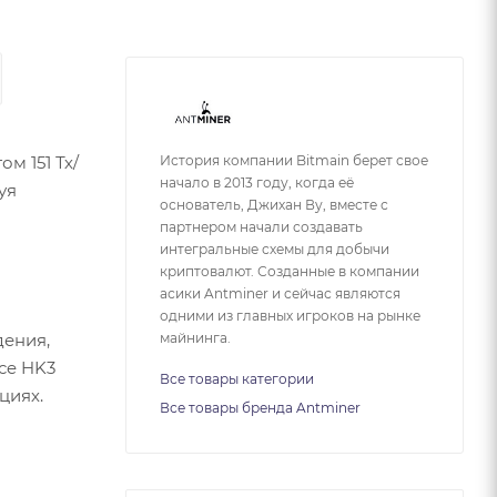
м 151 Тх/
История компании Bitmain берет свое
начало в 2013 году, когда её
уя
основатель, Джихан Ву, вместе с
партнером начали создавать
интегральные схемы для добычи
криптовалют. Созданные в компании
асики Antminer и сейчас являются
одними из главных игроков на рынке
дения,
майнинга.
ce HK3
Все товары категории
циях.
Все товары бренда Antminer