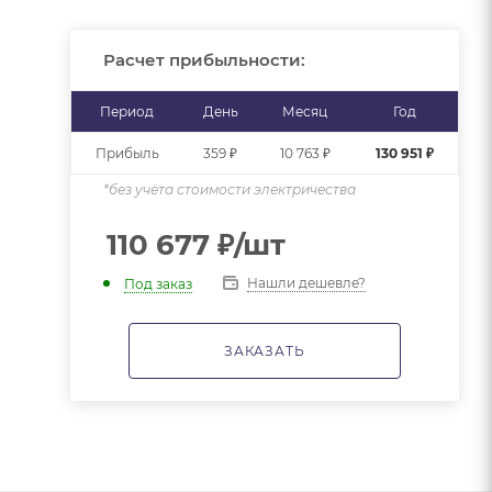
Расчет прибыльности:
Период
День
Месяц
Год
Прибыль
359 ₽
10 763 ₽
130 951 ₽
*без учёта стоимости электричества
110 677
₽
/шт
Нашли дешевле?
Под заказ
ЗАКАЗАТЬ