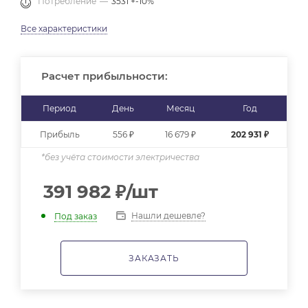
Потребление
—
3531 +-10%
Все характеристики
Расчет прибыльности:
Период
День
Месяц
Год
Прибыль
556 ₽
16 679 ₽
202 931 ₽
*без учёта стоимости электричества
391 982
₽
/шт
Нашли дешевле?
Под заказ
ЗАКАЗАТЬ