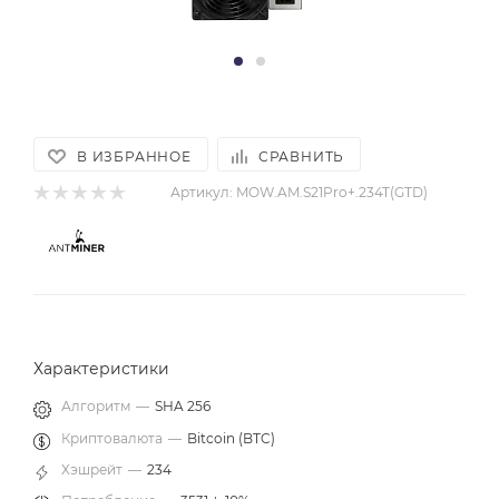
В ИЗБРАННОЕ
СРАВНИТЬ
Артикул:
MOW.AM.S21Pro+.234T(GTD)
Характеристики
Алгоритм
—
SHA 256
Криптовалюта
—
Bitcoin (BTC)
Хэшрейт
—
234