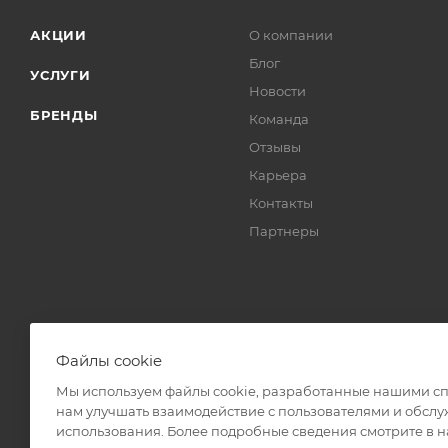
АКЦИИ
О компании
Блог
УСЛУГИ
Новости
БРЕНДЫ
Команда
Отзывы
Карьера
Контакты
Партнеры
Файлы cookie
Мы используем файлы cookie, разработанные нашими спе
нам улучшать взаимодействие с пользователями и обслу
2026 © TRENDY CORP. ООО «ТТН» ОГРН 1217700097075 ИНН
использования. Более подробные сведения смотрите в 