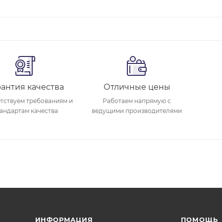
рантия качества
Отличные цены
тствуем требованиям и
Работаем напрямую с
андартам качества
ведущими производителями
ИНФОРМАЦИЯ
ПОМОЩЬ