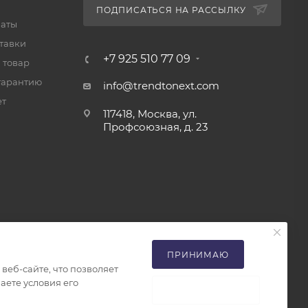
ПОДПИСАТЬСЯ НА РАССЫЛКУ
латы
тавки
+7 925 510 77 09
 товар
гарантию
info@trendtonext.com
ет
117418, Москва, ул.
Профсоюзная, д. 23
ПРИНИМАЮ
еб-сайте, что позволяет
аете условия его
НЕ ПРИНИМАЮ