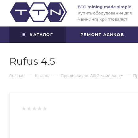
BTC mining made simple
Купить оборудование для
майнинга криптовалют
КАТАЛОГ
РЕМОНТ АСИКОВ
Rufus 4.5
—
—
—
Главная
Каталог
Прошивки для ASIC-майнеров
Пр