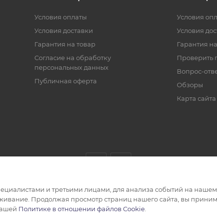
Условия оплаты
Условия оп
Условия доставки
Условия дос
Гарантия на товар
Гарантия на
Согласие на обработку
Проверить 
персональных данных
Вопрос-отв
Публичная оферта
Обзоры
Карта сайта
циалистами и третьими лицами, для анализа событий на нашем в
живание. Продолжая просмотр страниц нашего сайта, вы приним
нашей
Политике в отношении файлов Cookie
.