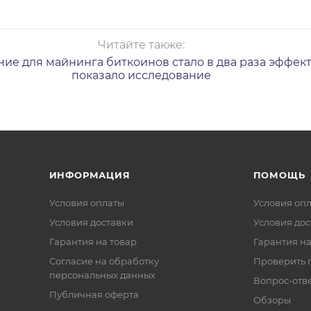
Читайте также:
ие для майнинга биткоинов стало в два раза эффек
показало исследование
ИНФОРМАЦИЯ
ПОМОЩЬ
Условия оплаты
Условия оп
Условия доставки
Условия дос
Гарантия на товар
Гарантия на
Согласие на обработку
Проверить 
персональных данных
Вопрос-отв
Публичная оферта
Обзоры