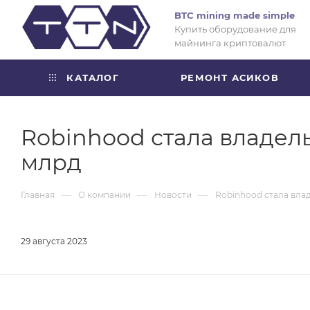
BTC mining made simple
Купить оборудование для
майнинга криптовалют
КАТАЛОГ
РЕМОНТ АСИКОВ
Robinhood стала владел
млрд
—
—
—
Главная
О компании
Новости
Robinhood стала вла
29 августа 2023