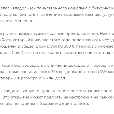
алась владельцем таинственного кошелька с биткоинами
d получал биткоины в течение нескольких месяцев, уступ
в соответственно.
в рынка, вызывая самые разные предположения. Некото
Rock, который в начале этого года подал заявку на созд
 кошелек в общей сложности 118 300 биткоинов с множе
ила CoinDesk, что она хранит все активы клиентов, вкл
 Robinhood сообщила о снижении доходов от торговли кр
ютами составил всего 31 млн. долларов, что на 18% мен
тформы в размере 193 млн. долл.
х свидетельствует о существенном риске и зависимости
 Это открытие может повлиять на настроения на рынке 
ез того нестабильный характер криптовалют.